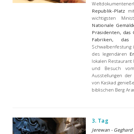
Weltdokumentene
Republik-Platz
mi
wichtigsten Mini
Nationale Gemäld
Präsidenten, das 
Fabriken, das 
Schwalbenfestung 
des legendären
E
lokalen Restaurant
und Besuch v
Ausstellungen de
von Kaskad genieße
biblischen Berg Ara
3. Tag
Jerewan - Geghard 