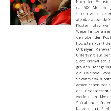
Nach dem Frühstüc
ca. 500 Mönche g
fahren wir
mit de
atemberaubende Sch
Kloster Tatev war 
Weiterhin befahre
den über den Köp
höchsten Punkt des
Orbelyan Karawan
Unterkunft auf der
Sicht dramatisch 
größten Hochgebir
die Halbinsel vo
Sevanavank Klost
armenischen Adels 
das
Priestersem
werfen. Im Klos
Spätabends finde
Kerzen statt. Schl