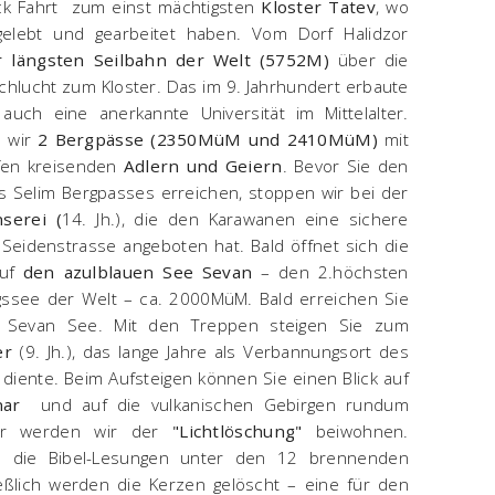
k Fahrt zum einst mächtigsten
Kloster Tatev
, wo
elebt und gearbeitet haben. Vom Dorf Halidzor
r längsten Seilbahn der Welt (5752M)
über die
lucht zum Kloster. Das im 9. Jahrhundert erbaute
auch eine anerkannte Universität im Mittelalter.
n wir
2 Bergpässe (2350MüM und 2410MüM)
mit
fen kreisenden
Adlern und Geiern
. Bevor Sie den
 Selim Bergpasses erreichen, stoppen wir bei der
serei (
14. Jh.), die den Karawanen eine sichere
 Seidenstrasse angeboten hat. Bald öffnet sich die
auf
den azulblauen See Sevan
– den 2.höchsten
gssee der Welt – ca. 2000MüM. Bald erreichen Sie
m Sevan See. Mit den Treppen steigen Sie zum
er
(9. Jh.), das lange Jahre als Verbannungsort des
diente. Beim Aufsteigen können Sie einen Blick auf
inar
und auf die vulkanischen Gebirgen rundum
ter werden wir der
"Lichtlöschung"
beiwohnen.
n die Bibel-Lesungen unter den 12 brennenden
ießlich werden die Kerzen gelöscht – eine für den