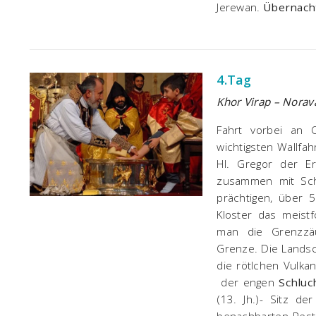
Jerewan.
Übernacht
4.Tag
Khor Virap – Norava
Fahrt vorbei an 
wichtigsten Wallfa
Hl. Gregor der Er
zusammen mit Sch
prächtigen, über 
Kloster das meistf
man die Grenzzä
Grenze. Die Landsch
die rötlchen Vulk
der engen
Schluc
(13. Jh.)- Sitz d