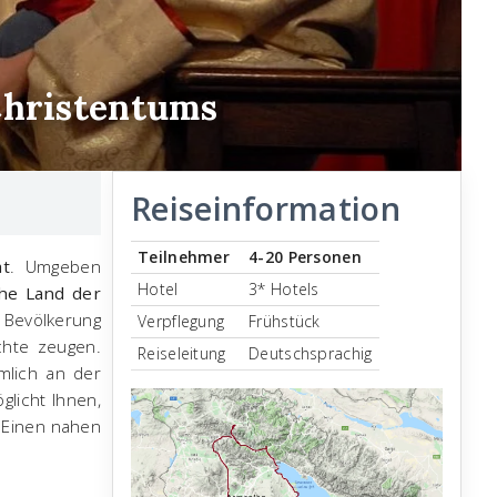
Christentums
Reiseinformation
Teilnehmer
4-20 Personen
at
. Umgeben
Hotel
3* Hotels
che Land der
Bevölkerung
Verpflegung
Frühstück
ichte zeugen.
Reiseleitung
Deutschsprachig
ämlich an der
glicht Ihnen,
 Einen nahen