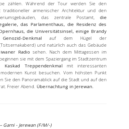
rbe zählen. Während der Tour werden Sie den
t traditioneller armenischer Architektur und den
steriumsgebäuden, das zentrale Postamt,
die
egalerie, das Parlamenthaus, die Residenz des
Opernhaus, die Universitätsinsel, einige Brandy
Genozid-Denkmal
auf dem Hügel der
(Tsitsernakaberd) und natürlich auch das Gebäude
riwaner Radio
sehen. Nach dem Mittagessen im
 beginnen sie mit dem Spaziergang im Stadtzentrum
om
Kaskad Treppendenkmal
mit interessanten
r modernen Kunst besuchen. Vom höhsten Punkt
n Sie den Panoramablick auf die Stadt und auf den
rat. Freier Abend.
Übernachtung in Jerewan.
– Garni - Jerewan (F/M/-)