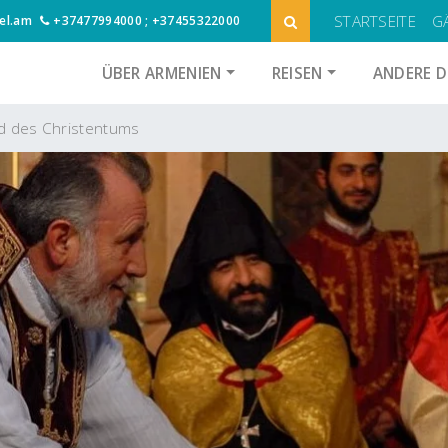
STARTSEITE
G
el.am
+37477994000 ; +37455322000
ÜBER ARMENIEN
REISEN
ANDERE D
nd des Christentums