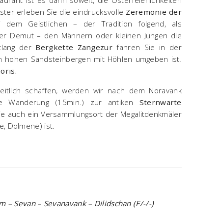
urant ist es dann soweit, die Osterfeierlichkeiten
ster erleben Sie die eindrucksvolle
Zeremonie der
 dem Geistlichen – der Tradition folgend, als
cher Demut – den Männern oder kleinen Jungen die
tlang der
Bergkette Zangezur
fahren Sie in der
on hohen Sandsteinbergen mit Höhlen umgeben ist.
oris.
itlich schaffen, werden wir nach dem Noravank
ze Wanderung (15min.) zur antiken
Sternwarte
ie auch ein Versammlungsort der Megalitdenkmäler
e, Dolmene) ist.
lim – Sevan – Sevanavank – Dilidschan
(F/-/-)