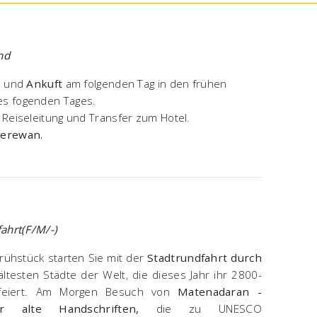
nd
d und
Ankuft
am folgenden Tag in den frühen
s fogenden Tages.
 Reiseleitung und Transfer zum Hotel.
Jerewan.
ahrt(F/M/-)
ühstück starten Sie mit der
Stadtrundfahrt durch
ltesten Städte der Welt, die dieses Jahr ihr 2800-
m feiert. Am Morgen Besuch von
Matenadaran -
ür alte Handschriften,
die zu UNESCO