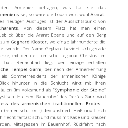
ert Armenier befragen, was für sie das
Armeniens
sei, so wäre die Topantwort wohl
Ararat
.
es heutigen Ausfluges ist der Aussichtspunkt von
harents
. Von diesem Platz hat man einen
sblick über die Ararat Ebene und auf den Berg
t zum
Geghard Kloster,
wo einige Jahrhunderte die
ahrt wurde. Der Name Geghard bezieht sich gerade
Lanze, mit der der römische Legionär Christus am
 hat. Benachbart liegt der einzige erhalten
sche Tempel Garni
, der nach der Annerkennung
 als Sommerresidenz der armenischen Könige
Blick hinunter in die Schlucht wirkt mit ihren
säulen (im Volksmund als “
Symphonie der Steine
”
mystisch. In einem Bauernhof des Dorfes Ganri wird
zess des armenischen traditionellen Brotes –
 (armenisch: Tonir) demonstriert. Heiß und frisch
 riecht fantastisch und muss mit Käse und Kräuter
erden. Mittagessen im Bauernhof. Rückfahrt nach