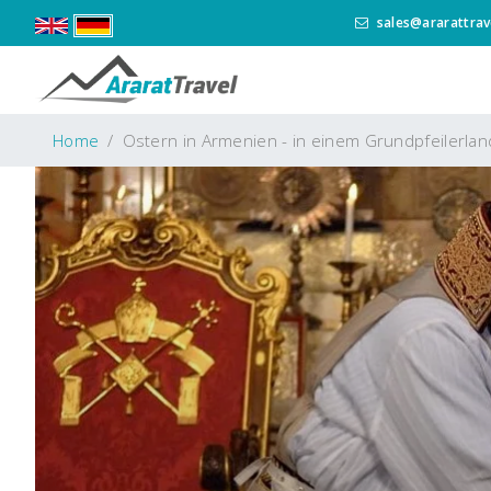
sales@ararattrav
Home
Ostern in Armenien - in einem Grundpfeilerla