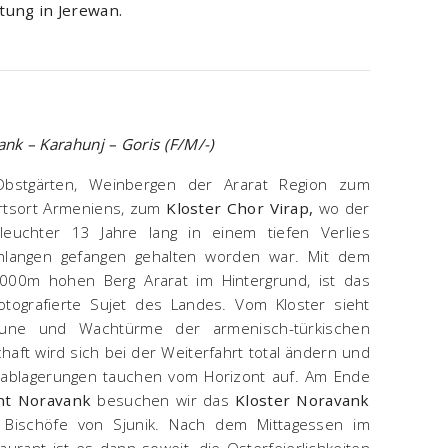
ung in Jerewan.
nk – Karahunj – Goris (F/M/-)
Obstgärten, Weinbergen der Ararat Region zum
hrtsort Armeniens, zum
Kloster Chor Virap,
wo der
leuchter 13 Jahre lang in einem tiefen Verlies
langen gefangen gehalten worden war. Mit dem
5000m hohen Berg Ararat im Hintergrund, ist das
otografierte Sujet des Landes. Vom Kloster sieht
une und Wachtürme der armenisch-türkischen
aft wird sich bei der Weiterfahrt total ändern und
anablagerungen tauchen vom Horizont auf. Am Ende
ht Noravank
besuchen wir das
Kloster Noravank
er Bischöfe von Sjunik. Nach dem Mittagessen im