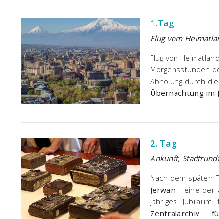
1.Tag
Flug vom Heimatla
Flug von Heimatlan
Morgensstunden de
Abholung durch die
Übernachtung im 
2. Tag
Ankunft, Stadtrundf
Nach dem späten Fr
Jerwan
- eine der ä
jähriges Jubiläu
Zentralarchiv f