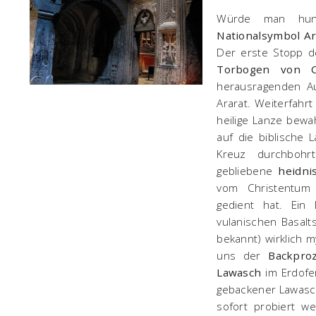
Würde man hund
Nationalsymbol 
Der erste Stopp d
Torbogen von C
herausragenden Au
Ararat. Weiterfahr
heilige Lanze bew
auf die biblische 
Kreuz durchbohrt
gebliebene
heidni
vom Christentum
gedient hat. Ein 
vulanischen Basalt
bekannt) wirklich 
uns der
Backpro
Lawasch
im Erdofen
gebackener Lawasch
sofort probiert w