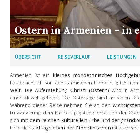
Ostern in Armenien - in 
ÜBERSICHT
REISEVERLAUF
LEISTUNGEN
Armenien ist ein
kleines monoethnisches Hochgebir
hauptsächtlich von den isalmischen Ländern, gilt Arme
Welt
.
Die Auferstehung Christi (Ostern)
wird in Arm
eindrucksvoll gefeiert. Die Ostertage sind an vielen Ri
Während dieser Reise nehmen Sie an den
wichtigst
Fußwaschung, dem Karfreitagsgottesdienst und der Osterli
sich
mit dem reichen kulturellen Erbe
und
der grandio
Einblick ins
Alltagsleben der Einheimischen
ist auch ver