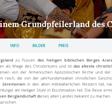
einem Grundpfeilerland des 
INFO
BILDER
PREIS
gsland
zu Füssen
des heiligen biblischen Berges Arar
nien als Wiege des Christentums und ist
das älteste christli
enien von der Armenischen Apostolischen Kirche und der 
ten reich, die von der jahrhundertealten christlichen Gesch
en Zeremonien
in den alten mittelalterlichen Klöstern teil, n
turgie am Heiligen Stuhl in Etschmiadsin teil. Die Reise ermö
sen Berglandschaft d
ieses alten Landes bekannt zu machen.
sprochen.