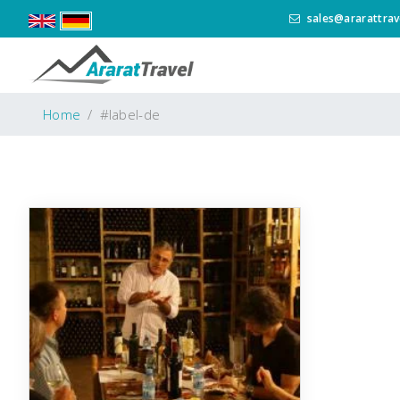
sales@ararattrav
Home
#label-de