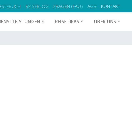
ÄSTEBUCH
REISEBLOG
FRAGEN (FAQ)
AGB
KONTAKT
IENSTLEISTUNGEN
REISETIPPS
ÜBER UNS