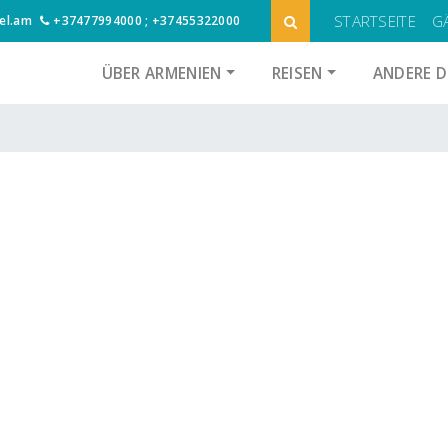
STARTSEITE
G
el.am
+37477994000 ; +37455322000
ÜBER ARMENIEN
REISEN
ANDERE D