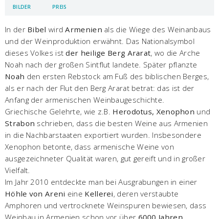
BILDER
PREIS
In der
Bibel
wird
Armenien
als die Wiege des Weinanbaus
und der Weinproduktion erwähnt. Das Nationalsymbol
dieses Volkes ist
der heilige Berg Ararat
, wo die Arche
Noah nach der großen Sintflut landete. Später pflanzte
Noah
den ersten Rebstock am Fuß des biblischen Berges,
als er nach der Flut den Berg Ararat betrat: das ist der
Anfang der armenischen Weinbaugeschichte.
Griechische Gelehrte, wie z.B.
Herodotus, Xenophon
und
Strabon
schrieben, dass die besten Weine aus Armenien
in die Nachbarstaaten exportiert wurden. Insbesondere
Xenophon betonte, dass armenische Weine von
ausgezeichneter Qualität waren, gut gereift und in großer
Vielfalt.
Im Jahr 2010 entdeckte man bei Ausgrabungen in einer
Höhle von Areni
eine
Kellerei
, deren verstaubte
Amphoren und vertrocknete Weinspuren bewiesen, dass
Weinbau in Armenien schon vor über
6000 Jahren