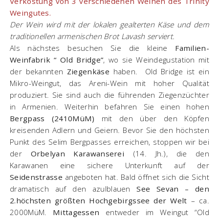
Verkostung von 3 verschiedenen Weinen des Trinity
Weingutes.
Der Wein wird mit der lokalen gealterten Käse und dem
traditionellen armenischen Brot Lavash serviert.
Als nächstes besuchen Sie die kleine
Familien-
Weinfabrik “ Old Bridge”
, wo sie Weindegustation mit
der bekannten
Ziegenkäse
haben. Old Bridge ist ein
Mikro-Weingut, das Areni-Wein mit hoher Qualität
produziert. Sie sind auch die führenden Ziegenzüchter
in Armenien. Weiterhin befahren Sie einen hohen
Bergpass (2410MüM)
mit den über den Köpfen
kreisenden Adlern und Geiern. Bevor Sie den höchsten
Punkt des Selim Bergpasses erreichen, stoppen wir bei
der
Orbelyan Karawanserei
(14. Jh.), die den
Karawanen eine sichere Unterkunft auf der
Seidenstrasse
angeboten hat. Bald öffnet sich die Sicht
dramatisch auf den azulblauen
See Sevan – den
2.höchsten größten Hochgebirgssee der Welt
– ca.
2000MüM.
Mittagessen
entweder im Weingut “Old