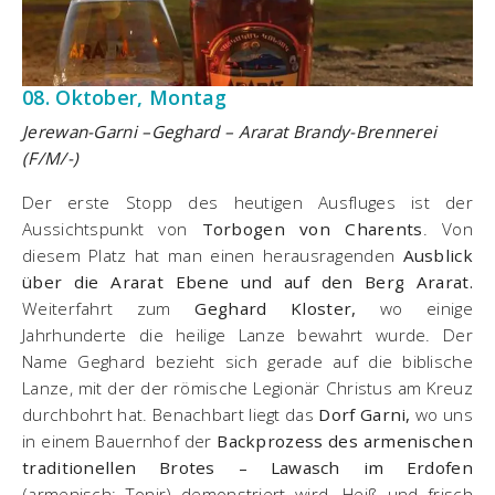
08. Oktober, Montag
Jerewan-Garni –Geghard – Ararat Brandy-Brennerei
(F/M/-)
Der erste Stopp des heutigen Ausfluges ist der
Aussichtspunkt von
Torbogen von Charents
. Von
diesem Platz hat man einen herausragenden
Ausblick
über die Ararat Ebene und auf den Berg Ararat.
Weiterfahrt zum
Geghard Kloster,
wo einige
Jahrhunderte die heilige Lanze bewahrt wurde. Der
Name Geghard bezieht sich gerade auf die biblische
Lanze, mit der der römische Legionär Christus am Kreuz
durchbohrt hat. Benachbart liegt das
Dorf Garni,
wo uns
in einem Bauernhof der
Backprozess des armenischen
traditionellen Brotes – Lawasch im Erdofen
(armenisch: Tonir) demonstriert wird. Heiß und frisch