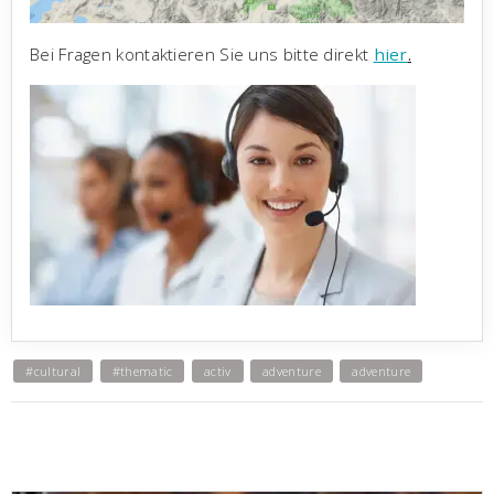
Bei Fragen kontaktieren Sie uns bitte direkt
hier
.
#cultural
#thematic
activ
adventure
adventure
adventure
adventure
adventure-cultural
archeological
best seller
best-seller
best-sellers
best-sellers
best-sellers
bestseller
bestseller
bike
bike
bike
BUDGET
budget
budget
budget
budget
budget
budget