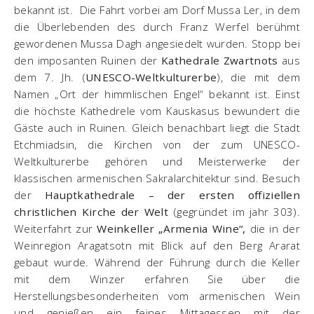
bekannt ist. Die Fahrt vorbei am Dorf Mussa Ler, in dem
die Überlebenden des durch Franz Werfel berühmt
gewordenen Mussa Dagh angesiedelt wurden. Stopp bei
den imposanten Ruinen der
Kathedrale Zwartnots
aus
dem 7. Jh. (
UNESCO-Weltkulturerbe
), die mit dem
Namen „Ort der himmlischen Engel“ bekannt ist. Einst
die höchste Kathedrele vom Kauskasus bewundert die
Gäste auch in Ruinen. Gleich benachbart liegt die Stadt
Etchmiadsin, die Kirchen von der zum UNESCO-
Weltkulturerbe gehören und Meisterwerke der
klassischen armenischen Sakralarchitektur sind. Besuch
der
Hauptkathedrale – der ersten offiziellen
christlichen Kirche der Welt
(gegründet im jahr 303).
Weiterfahrt zur
Weinkeller „Armenia Wine“,
die in der
Weinregion Aragatsotn mit Blick auf den Berg Ararat
gebaut wurde. Während der Führung durch die Keller
mit dem Winzer erfahren Sie über die
Herstellungsbesonderheiten vom armenischen Wein
und genießen ein feines Mittagessen mit der