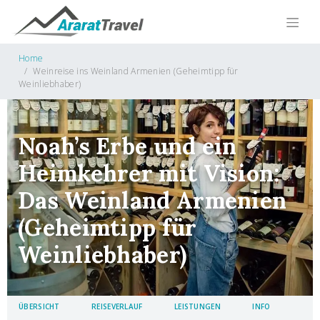
Home
Weinreise ins Weinland Armenien (Geheimtipp für
Weinliebhaber)
Noah’s Erbe und ein
Heimkehrer mit Vision:
Das Weinland Armenien
(Geheimtipp für
Weinliebhaber)
ÜBERSICHT
REISEVERLAUF
LEISTUNGEN
INFO