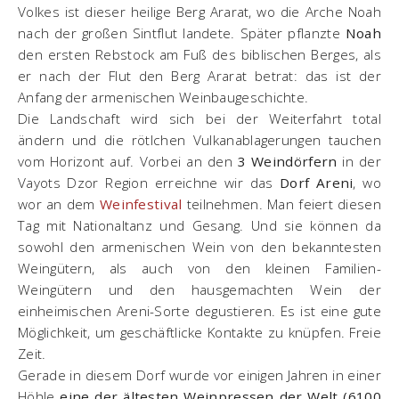
Volkes ist dieser heilige Berg Ararat, wo die Arche Noah
nach der großen Sintflut landete. Später pflanzte
Noah
den ersten Rebstock am Fuß des biblischen Berges, als
er nach der Flut den Berg Ararat betrat: das ist der
Anfang der armenischen Weinbaugeschichte.
Die Landschaft wird sich bei der Weiterfahrt total
ändern und die rötlchen Vulkanablagerungen tauchen
vom Horizont auf. Vorbei an den
3 Weindörfern
in der
Vayots Dzor Region erreichne wir das
Dorf Areni
, wo
wor an dem
Weinfestival
teilnehmen. Man feiert diesen
Tag mit Nationaltanz und Gesang. Und sie können da
sowohl den armenischen Wein von den bekanntesten
Weingütern, als auch von den kleinen Familien-
Weingütern und den hausgemachten Wein der
einheimischen Areni-Sorte degustieren. Es ist eine gute
Möglichkeit, um geschäftlicke Kontakte zu knüpfen. Freie
Zeit.
Gerade in diesem Dorf wurde vor einigen Jahren in einer
Höhle
eine der ältesten Weinpressen der Welt (6100