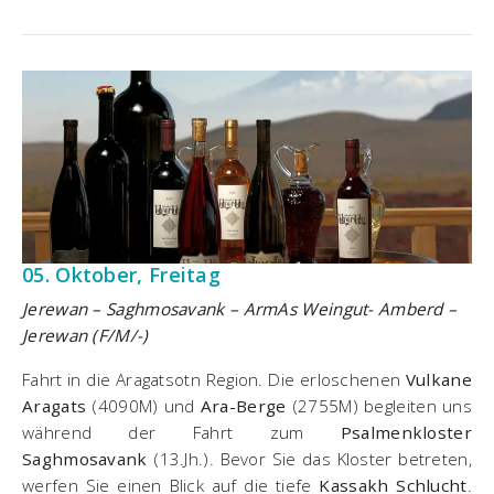
05. Oktober, Freitag
Jerewan – Saghmosavank – ArmAs Weingut- Amberd –
Jerewan (F/M/-)
Fahrt in die Aragatsotn Region. Die erloschenen
Vulkane
Aragats
(4090M) und
Ara-Berge
(2755M) begleiten uns
während der Fahrt zum
Psalmenkloster
Saghmosavank
(13.Jh.). Bevor Sie das Kloster betreten,
werfen Sie einen Blick auf die tiefe
Kassakh Schlucht
.