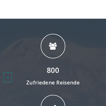
rad
rad
rad
rad
rad
rad
rad
rad
rad
regional
regional
regional
regional
regional
regional
regional
regional
regional
regional
regional
regional
regional
special-interest
thematic
thematic
thematic
thematic
thematic
thematic
thematic
thematic
thematic
thematic
thematic
thematic
topseller
topseller
topseller
topseller
topseller
topseller
topseller
Topseller
tracking
trekking
wanderreise
wine
wine
wine
wine-tours
wine-tours
wine-tours
800
Zufriedene Reisende