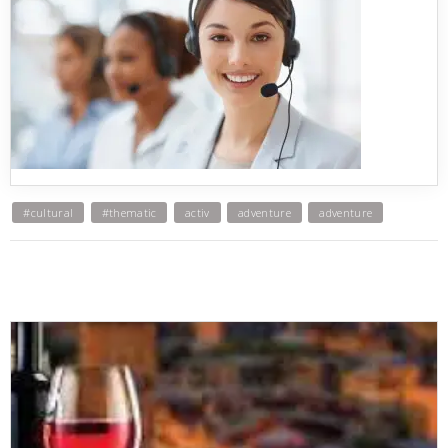
#cultural
#thematic
activ
adventure
adventure
adventure
adventure
adventure-cultural
archeological
best seller
best-seller
best-sellers
best-sellers
best-sellers
bestseller
bestseller
bike
bike
bike
BUDGET
budget
budget
budget
budget
budget
budget
budget
budget
budget
budget
budget
budget
budget
budget
budget
budget
budget
budget
budget
budget
budget
cultural
cultural
cultural
cultural
cultural
cultural
cultural
cultural
cultural
cultural
cultural
cultural
cultural
cultural
cultural