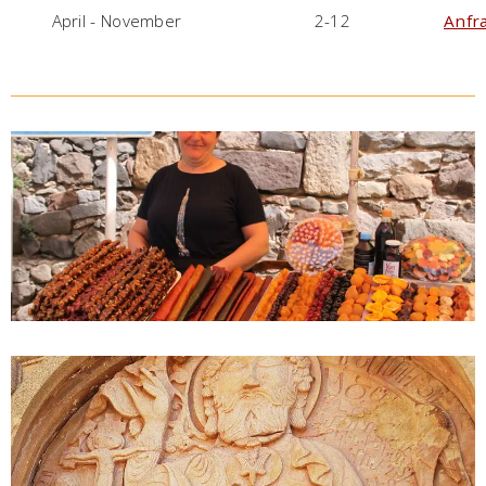
April - November
2-12
Anfr