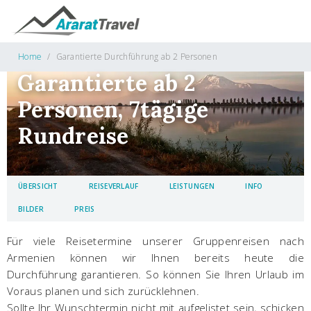
Home
Garantierte Durchführung ab 2 Personen
Garantierte ab 2
Personen, 7tägige
Rundreise
ÜBERSICHT
REISEVERLAUF
LEISTUNGEN
INFO
BILDER
PREIS
Für viele Reisetermine unserer Gruppenreisen nach
Armenien können wir Ihnen bereits heute die
Durchführung garantieren. So können Sie Ihren Urlaub im
Voraus planen und sich zurücklehnen.
Sollte Ihr Wunschtermin nicht mit aufgelistet sein, schicken