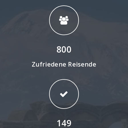
thematic
thematic
thematic
thematic
thematic
thematic
topseller
topseller
topseller
topseller
topseller
topseller
topseller
Topseller
tracking
trekking
wanderreise
wine
wine
wine
wine-tours
wine-tours
wine-tours
800
Zufriedene Reisende
149